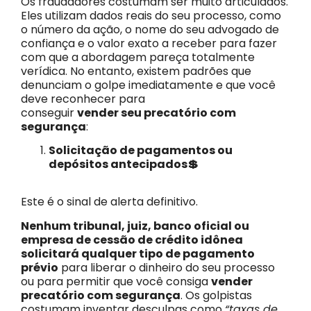
Os fraudadores costumam ser muito articulados.
Eles utilizam dados reais do seu processo, como
o número da ação, o nome do seu advogado de
confiança e o valor exato a receber para fazer
com que a abordagem pareça totalmente
verídica. No entanto, existem padrões que
denunciam o golpe imediatamente e que você
deve reconhecer para
conseguir
vender seu precatório com
segurança
:
Solicitação de pagamentos ou
depósitos antecipados💲
Este é o sinal de alerta definitivo.
Nenhum tribunal, juiz, banco oficial ou
empresa de cessão de crédito idônea
solicitará qualquer tipo de pagamento
prévio
para liberar o dinheiro do seu processo
ou para permitir que você consiga
vender
precatório com segurança
. Os golpistas
costumam inventar desculpas como
“taxas de